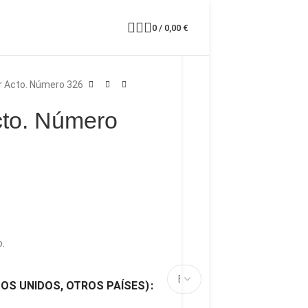
0
/
0,00
€
r Acto. Número 326
cto. Número
o.
DOS UNIDOS, OTROS PAÍSES)