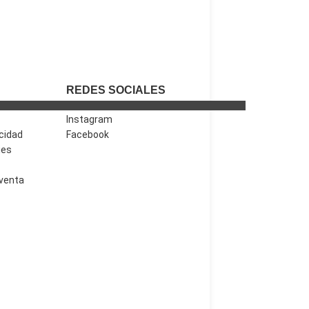
Seleccionar opciones
Revista Primer Ac
Número 341
REDES SOCIALES
15,00
€
-
52,50
€
Instagram
acidad
Facebook
ies
 venta