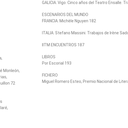
GALICIA: Vigo. Cinco años del Teatro Ensalle. T
ESCENARIOS DEL MUNDO
FRANCIA: Michèle Nguyen 182
ITALIA: Stefano Massini. Trabajos de Irène Sa
IITM ENCUENTROS 187
LIBROS
a,
Por Escorial 193
sé Monleón,
FICHERO
ias,
Miguel Romero Esteo, Premio Nacional de Lite
uillon 72
os
laré,