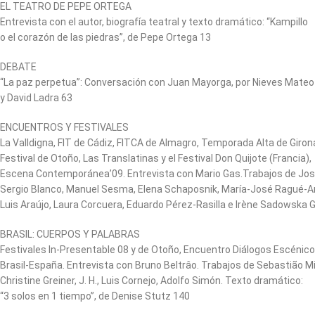
EL TEATRO DE PEPE ORTEGA
Entrevista con el autor, biografía teatral y texto dramático: “Kampillo
o el corazón de las piedras”, de Pepe Ortega 13
DEBATE
“La paz perpetua”: Conversación con Juan Mayorga, por Nieves Mateo
y David Ladra 63
ENCUENTROS Y FESTIVALES
La Valldigna, FIT de Cádiz, FITCA de Almagro, Temporada Alta de Giron
Festival de Otoño, Las Translatinas y el Festival Don Quijote (Francia),
Escena Contemporánea’09. Entrevista con Mario Gas.Trabajos de Jo
Sergio Blanco, Manuel Sesma, Elena Schaposnik, María-José Ragué-Ar
Luis Araújo, Laura Corcuera, Eduardo Pérez-Rasilla e Irène Sadowska G
BRASIL: CUERPOS Y PALABRAS
Festivales In-Presentable 08 y de Otoño, Encuentro Diálogos Escénic
Brasil-España. Entrevista con Bruno Beltrâo. Trabajos de Sebastião Mi
Christine Greiner, J. H., Luis Cornejo, Adolfo Simón. Texto dramático:
“3 solos en 1 tiempo”, de Denise Stutz 140