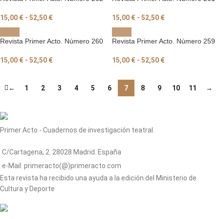
15,00
€
-
52,50
€
15,00
€
-
52,50
€
Revista Primer Acto. Número 260
Revista Primer Acto. Número 259
15,00
€
-
52,50
€
15,00
€
-
52,50
€
←
1
2
3
4
5
6
7
8
9
10
11
→
Primer Acto - Cuadernos de investigación teatral.
C/Cartagena, 2. 28028 Madrid. España
e-Mail: primeracto(@)primeracto.com
Esta revista ha recibido una ayuda a la edición del Ministerio de
Cultura y Deporte