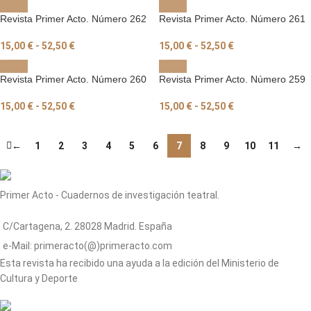
Revista Primer Acto. Número 262
Revista Primer Acto. Número 261
15,00
€
-
52,50
€
15,00
€
-
52,50
€
Revista Primer Acto. Número 260
Revista Primer Acto. Número 259
15,00
€
-
52,50
€
15,00
€
-
52,50
€
←
1
2
3
4
5
6
7
8
9
10
11
→
Primer Acto - Cuadernos de investigación teatral.
C/Cartagena, 2. 28028 Madrid. España
e-Mail: primeracto(@)primeracto.com
Esta revista ha recibido una ayuda a la edición del Ministerio de
Cultura y Deporte