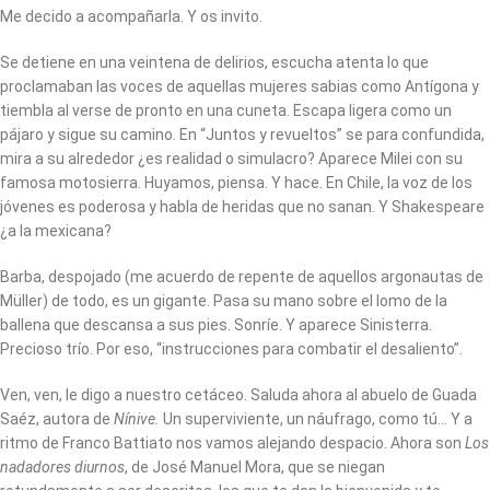
Me decido a acompañarla. Y os invito.
Se detiene en una veintena de delirios, escucha atenta lo que
proclamaban las voces de aquellas mujeres sabias como Antígona y
tiembla al verse de pronto en una cuneta. Escapa ligera como un
pájaro y sigue su camino. En “Juntos y revueltos” se para confundida,
mira a su alrededor ¿es realidad o simulacro? Aparece Milei con su
famosa motosierra. Huyamos, piensa. Y hace. En Chile, la voz de los
jóvenes es poderosa y habla de heridas que no sanan. Y Shakespeare
¿a la mexicana?
Barba, despojado (me acuerdo de repente de aquellos argonautas de
Müller) de todo, es un gigante. Pasa su mano sobre el lomo de la
ballena que descansa a sus pies. Sonríe. Y aparece Sinisterra.
Precioso trío. Por eso, “instrucciones para combatir el desaliento”.
Ven, ven, le digo a nuestro cetáceo. Saluda ahora al abuelo de Guada
Saéz, autora de
Nínive.
Un superviviente, un náufrago, como tú… Y a
ritmo de Franco Battiato nos vamos alejando despacio. Ahora son
Los
nadadores diurnos
, de José Manuel Mora, que se niegan