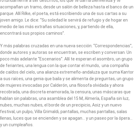
rotundamente a ser descritos, los que te dan la bienvenida y te
acompañan un tramo, desde un salón de belleza hasta el banco de un
parque. Allí Rilke, el poeta, está escribiendo una de sus cartas a su
joven amigo. Le dice: “Su soledad le servirá de refugio y de hogar en
medio de las más extrañas situaciones, y, partiendo de ella,
encontrará sus propios caminos”.
Y más palabras cruzadas en una nueva sección: “Correspondencias”,
donde autores y autoras se encuentran, se escriben y conversan. Un
poco más adelante “Escenarios”. Allí te esperan el asombro, un grupo
de feriantes, una lengua con la que contar el mundo, una compañía
de caídos del cielo, una alianza extremeño-andaluza que suma Kantor
a sus raíces, una genia que baila y se alimenta de preguntas, un grupo
de mujeres invocadas por Calderón, una filosofa olvidada y ahora
recobrada, una discreta enamorada, la censura, unas máscaras que
hablan sin palabras, una asamblea del 15 M, Almería, España sin luz,
nubes, muchas nubes, el borde de un precipicio, Aoiz y un nuevo
festival, un pulpo, Villa Grimaldi, pantallas, muchas pantallas, salas
llenas, luces que se encienden y se apagan… y un paseo por la ópera…
y un cumpleaños.