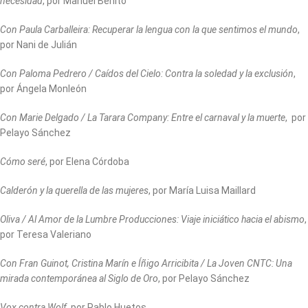
necesidad
, por Manuel Benito
Con Paula Carballeira: Recuperar la lengua con la que sentimos el mundo
,
por Nani de Julián
Con Paloma Pedrero / Caídos del Cielo: Contra la soledad y la exclusión
,
por Ángela Monleón
Con Marie Delgado / La Tarara Company: Entre el carnaval y la muerte
, por
Pelayo Sánchez
Cómo seré
, por Elena Córdoba
Calderón y la querella de las mujeres
, por María Luisa Maillard
Oliva / Al Amor de la Lumbre Producciones: Viaje iniciático hacia el abismo
,
por Teresa Valeriano
Con Fran Guinot, Cristina Marín e Íñigo Arricibita / La Joven CNTC: Una
mirada contemporánea al Siglo de Oro
, por Pelayo Sánchez
Vox contra Wolf
, por Pablo Huetos