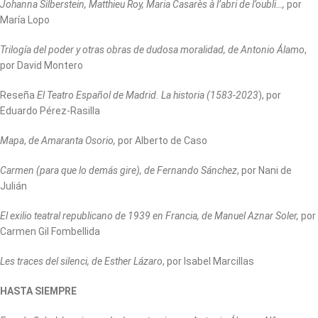
Johanna Silberstein, Matthieu Roy, Maria Casarès à l’abri de l’oubli…,
por
María Lopo
Trilogía del poder y otras obras de dudosa moralidad, de Antonio Álamo
,
por David Montero
Reseña
El Teatro Español de Madrid. La historia (1583-2023
), por
Eduardo Pérez-Rasilla
Mapa
,
de Amaranta Osorio,
por Alberto de Caso
Carmen (para que lo demás gire), de Fernando Sánchez
, por Nani de
Julián
El exilio teatral republicano de 1939 en Francia,
de Manuel Aznar Soler,
por
Carmen Gil Fombellida
Les traces del silenci, de Esther Lázaro
, por Isabel Marcillas
HASTA SIEMPRE